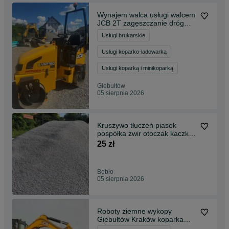
Wynajem walca usługi walcem
JCB 2T zagęszczanie dróg
terenu Kraków
Usługi brukarskie
Usługi koparko-ładowarką
Usługi koparką i minikoparką
Giebułtów
05 sierpnia 2026
Kruszywo tłuczeń piasek
pospółka żwir otoczak kaczka
transport Kraków
25 zł
Bębło
05 sierpnia 2026
Roboty ziemne wykopy
Giebułtów Kraków koparka
midi 5T 10T JCB 50Z-2 100C-