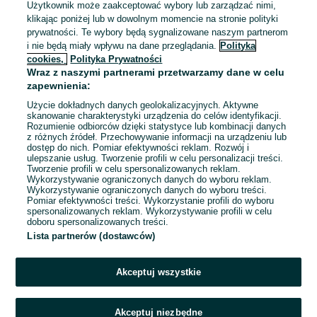
Użytkownik może zaakceptować wybory lub zarządzać nimi,
klikając poniżej lub w dowolnym momencie na stronie polityki
Usługi koparko-ładowarką
prywatności. Te wybory będą sygnalizowane naszym partnerom
Wyburzenia i rozbiórka
i nie będą miały wpływu na dane przeglądania.
Polityka
cookies,
Polityka Prywatności
Giebułtów
Wraz z naszymi partnerami przetwarzamy dane w celu
03 sierpnia 2026
zapewnienia:
Użycie dokładnych danych geolokalizacyjnych. Aktywne
skanowanie charakterystyki urządzenia do celów identyfikacji.
Rozumienie odbiorców dzięki statystyce lub kombinacji danych
1
2
3
...
7
z różnych źródeł. Przechowywanie informacji na urządzeniu lub
dostęp do nich. Pomiar efektywności reklam. Rozwój i
ulepszanie usług. Tworzenie profili w celu personalizacji treści.
Tworzenie profili w celu spersonalizowanych reklam.
Wykorzystywanie ograniczonych danych do wyboru reklam.
Wykorzystywanie ograniczonych danych do wyboru treści.
Pomiar efektywności treści. Wykorzystanie profili do wyboru
spersonalizowanych reklam. Wykorzystywanie profili w celu
doboru spersonalizowanych treści.
Lista partnerów (dostawców)
Akceptuj wszystkie
Akceptuj niezbędne