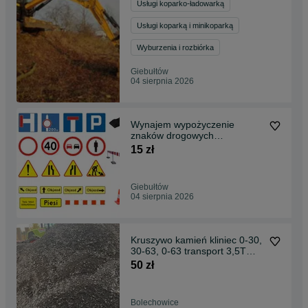
Usługi koparko-ładowarką
2
Usługi koparką i minikoparką
Wyburzenia i rozbiórka
Giebułtów
04 sierpnia 2026
Wynajem wypożyczenie
znaków drogowych
oznakowania budowlanego
15 zł
Kraków
Giebułtów
04 sierpnia 2026
Kruszywo kamień kliniec 0-30,
30-63, 0-63 transport 3,5T
19T Kraków
50 zł
Bolechowice