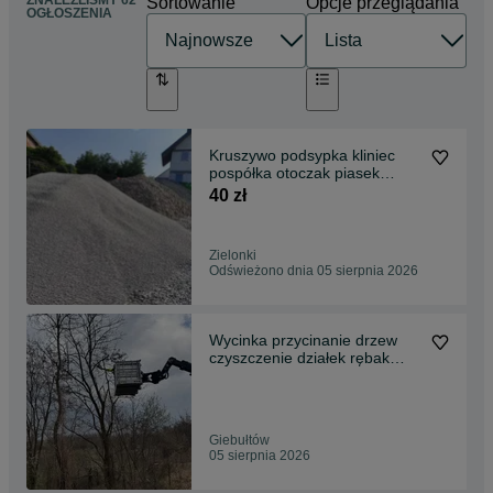
ZNALEŹLIŚMY 62
Sortowanie
Opcje przeglądania
OGŁOSZENIA
Kruszywo podsypka kliniec
pospółka otoczak piasek
transport Kraków
40 zł
Zielonki
Odświeżono dnia 05 sierpnia 2026
Wycinka przycinanie drzew
czyszczenie działek rębak
karczowanie Kraków
Giebułtów
05 sierpnia 2026